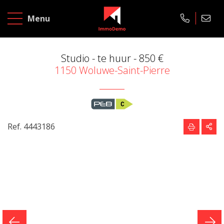
Home
Menu
Te
koop
Studio - te huur -
850 €
1150 Woluwe-Saint-Pierre
Te
huur
Nieuwbouw
Ref. 4443186
Over
ons
Contact
Evaluatie