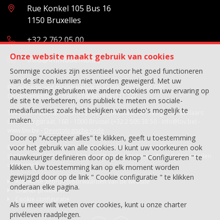
Rue Konkel 105 Bus 16
1150 Bruxelles
+32 2 762 05 00
Onze website maakt gebruik van cookies
info@immodemo.be
Sommige cookies zijn essentieel voor het goed functioneren
van de site en kunnen niet worden geweigerd. Met uw
BIV-erkende vastgoedmakelaar in België, BIV N° 999 999
toestemming gebruiken we andere cookies om uw ervaring op
Ondernemingsnummer : BTW BE-0000.111.222
de site te verbeteren, ons publiek te meten en sociale-
mediafuncties zoals het bekijken van video's mogelijk te
Toezichthoudende Autoriteit : Beroepinstituut van Vastgoedmakelaars
maken.
Luxemburgstraat, 16B - 1000 Brussel (+32 2 505 38 50 - info@biv.be) -
www.biv.be
-
Deontologische code
Door op "Accepteer alles" te klikken, geeft u toestemming
BA en borgstelling via NV AXA Belgium, Troonplein 1, 1000 Brussel
voor het gebruik van alle cookies. U kunt uw voorkeuren ook
(polisnr. 730.390.160) Dekking geldt voor activiteiten die in België worden
nauwkeuriger definiëren door op de knop " Configureren " te
uitgevoerd
klikken. Uw toestemming kan op elk moment worden
gewijzigd door op de link " Cookie configuratie " te klikken
Algemene gebruiksvoorwaarden van de website
onderaan elke pagina.
Charter privéleven
Cookie configuratie
Als u meer wilt weten over cookies, kunt u onze
charter
privéleven
raadplegen.