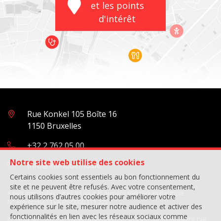
et les points
d'intérêt
Rue Konkel 105 Boîte 16
1150 Bruxelles
+32 2 762 05 00
Notre site web utilise des cookies
info@immodemo.be
Certains cookies sont essentiels au bon fonctionnement du
site et ne peuvent être refusés. Avec votre consentement,
Agent immobilier agréé IPI sous le numéro 999 999 en Belgique
nous utilisons d’autres cookies pour améliorer votre
N° entreprise : TVA BE-0000.111.222
expérience sur le site, mesurer notre audience et activer des
fonctionnalités en lien avec les réseaux sociaux comme
Instance de contrôle: Institut professionnel des agents immobiliers, rue