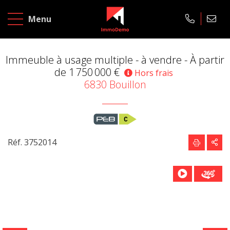
Accueil
Menu
A
vendre
Immeuble à usage multiple - à vendre -
À partir
de 1 750 000 €
Hors frais
A
6830 Bouillon
louer
Projets
neufs
Réf. 3752014
A
propos
Contact