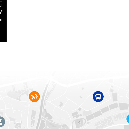
ui
m²
on