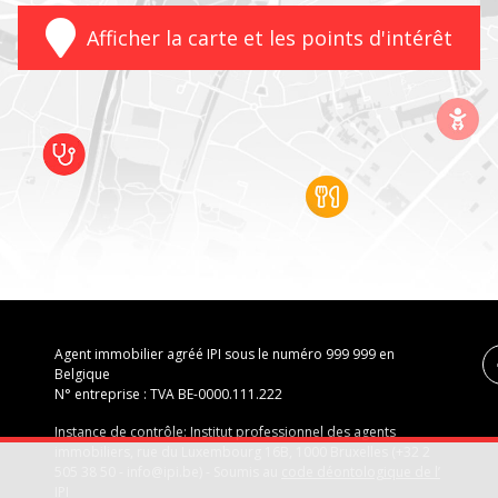
Afficher la carte et les points d'intérêt
Agent immobilier agréé IPI sous le numéro 999 999 en
Belgique
N° entreprise : TVA BE-0000.111.222
Instance de contrôle: Institut professionnel des agents
immobiliers, rue du Luxembourg 16B, 1000 Bruxelles (+32 2
505 38 50 - info@ipi.be) - Soumis au
code déontologique de l’
IPI