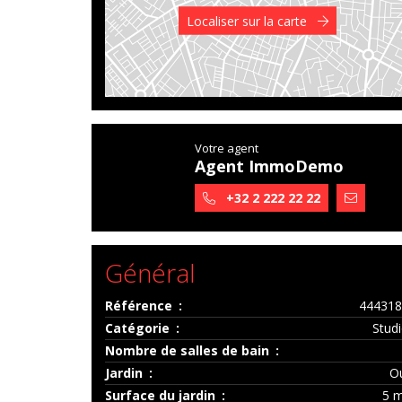
Localiser sur la carte
Votre agent
Agent ImmoDemo
+32 2 222 22 22
Général
Référence
444318
Catégorie
Stud
Nombre de salles de bain
Jardin
O
Surface du jardin
5 