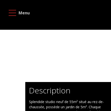
Menu
Accueil
A
vendre
A
louer
Projets
neufs
A
Description
propos
Splendide studio neuf de 55m² situé au rez-de-
Contact
chaussée, possède un jardin de 5m². Chaque